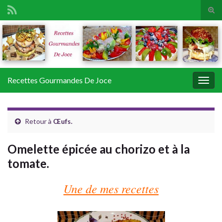
Tog
sear
Search for:
for
Recettes Gourmandes De Joce
Togg
navig
Retour à
Œufs.
Omelette épicée au chorizo et à la
tomate.
Une de mes recettes