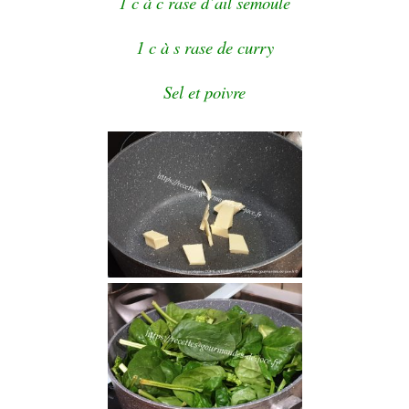
1 c à c rase d’ail semoule
1 c à s rase de curry
Sel et poivre