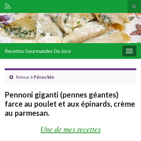
Tog
sear
Search for:
for
Recettes Gourmandes De Joce
Togg
navig
Retour à
Pâtes/blé.
Pennoni giganti (pennes géantes)
farce au poulet et aux épinards, crème
au parmesan.
Une de mes recettes