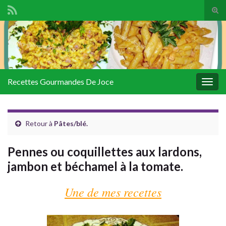
Tog
sear
Search for:
for
Recettes Gourmandes De Joce
Togg
navig
Retour à
Pâtes/blé.
Pennes ou coquillettes aux lardons,
jambon et béchamel à la tomate.
Une de mes recettes